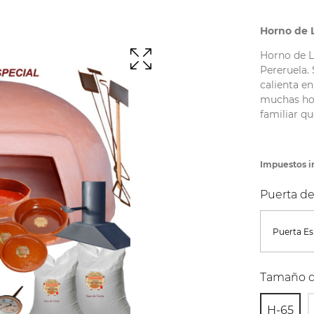
Horno de L
Horno de L
Pereruela. 
calienta e
muchas hor
familiar qu
Impuestos i
Puerta d
Tamaño d
H-65