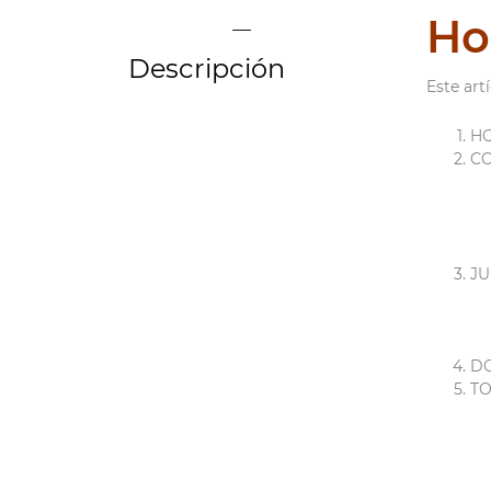
Ho
Descripción
Este art
H
C
J
DO
TO