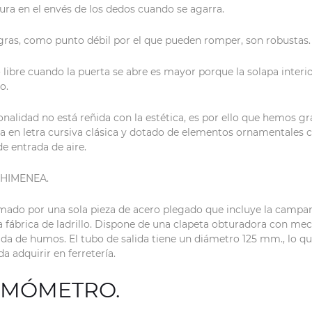
ra en el envés de los dedos cuando se agarra.
gras, como punto débil por el que pueden romper, son robustas.
 libre cuando la puerta se abre es mayor porque la solapa interi
o.
onalidad no está reñida con la estética, es por ello que hemos g
a en letra cursiva clásica y dotado de elementos ornamentales co
e entrada de aire.
CHIMENEA.
mado por una sola pieza de acero plegado que incluye la campan
 fábrica de ladrillo. Dispone de una clapeta obturadora con me
lida de humos. El tubo de salida tiene un diámetro 125 mm., lo q
a adquirir en ferretería.
RMÓMETRO.