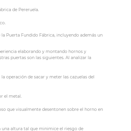
brica de Pereruela.
co.
de la Puerta Fundido Fábrica, incluyendo además un
xperiencia elaborando y montando hornos y
ras puertas son las siguientes. Al analizar la
r la operación de sacar y meter las cazuelas del
r el metal.
oso que visualmente desentonen sobre el horno en
 una altura tal que minimice el riesgo de