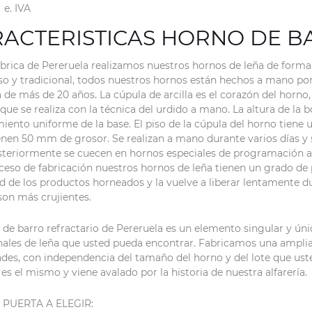
IVA
ACTERISTICAS HORNO DE B
brica de Pereruela realizamos nuestros hornos de leña de forma a
o y tradicional, todos nuestros hornos están hechos a mano po
de más de 20 años. La cúpula de arcilla es el corazón del horno,
que se realiza con la técnica del urdido a mano. La altura de la
iento uniforme de la base. El piso de la cúpula del horno tiene
enen 50 mm de grosor. Se realizan a mano durante varios días y 
steriormente se cuecen en hornos especiales de programación 
ceso de fabricación nuestros hornos de leña tienen un grado de
de los productos horneados y la vuelve a liberar lentamente dura
son más crujientes.
 de barro refractario de Pereruela es un elemento singular y úni
nales de leña que usted pueda encontrar. Fabricamos una ampli
des, con independencia del tamaño del horno y del lote que usted
es el mismo y viene avalado por la historia de nuestra alfarería.
 PUERTA A ELEGIR: