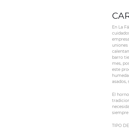
CAR
En La Fá
cuidados
empresa 
uniones 
calentam
barro ti
mes, po
este pro
humedad 
asados, 
El horno
tradicio
necesida
siempre 
TIPO DE