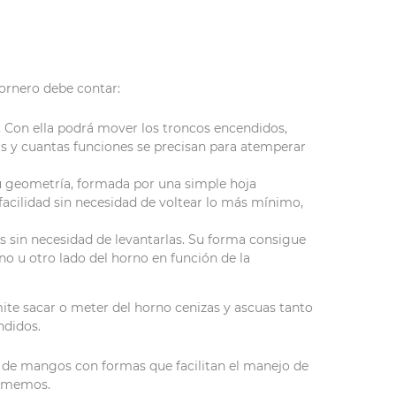
hornero debe contar:
as. Con ella podrá mover los troncos encendidos,
as y cuantas funciones se precisan para atemperar
 su geometría, formada por una simple hoja
facilidad sin necesidad de voltear lo más mínimo,
s sin necesidad de levantarlas. Su forma consigue
o u otro lado del horno en función de la
rmite sacar o meter del horno cenizas y ascuas tanto
ndidos.
 de mangos con formas que facilitan el manejo de
uememos.