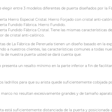
 elegir entre 3 modelos diferentes de puerta diseñados por la Fá
erta Hierro Especial Cristal. Hierro Forjado con cristal anti-calóri
erta Fundido Fábrica. Hierro Fundido.
erta Fundido Fábrica Cristal. Tiene las mismas características 
sor de cristal anti-calórico.
tas de La Fábrica de Pereruela tienen un diseño basado en la e
do a nuestros clientes, las características comunes a todas nuest
a de nuestra puerta usted se dará cuenta que:
 presenta un resalto mínimo en la parte inferior a fin de facilita
os ladrillos para que su arista quede suficientemente cobijada po
y marco no resultan excesivamente grandes y de tamaño aparat
a está suficientemente distanciada de la puerta y posicionada a