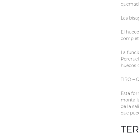
quemadu
Las bisa
El hueco
complet
La funci
Pereruel
huecos d
TIRO – 
Está for
monta la
de la sa
que pued
TE