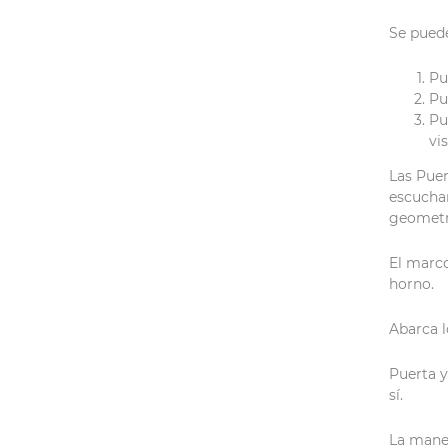
Se puede
Pu
Pu
Pu
vi
Las Puer
escuchan
geometrí
El marco
horno.
Abarca l
Puerta 
sí.
La manet