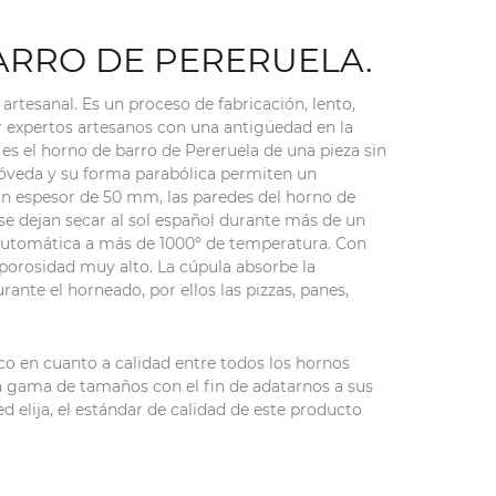
ARRO DE PERERUELA.
rtesanal. Es un proceso de fabricación, lento,
r expertos artesanos con una antigüedad en la
 es el horno de barro de Pereruela de una pieza sin
 bóveda y su forma parabólica permiten un
 un espesor de 50 mm, las paredes del horno de
se dejan secar al sol español durante más de un
automática a más de 1000º de temperatura. Con
 porosidad muy alto. La cúpula absorbe la
nte el horneado, por ellos las pizzas, panes,
co en cuanto a calidad entre todos los hornos
a gama de tamaños con el fin de adatarnos a sus
 elija, el estándar de calidad de este producto