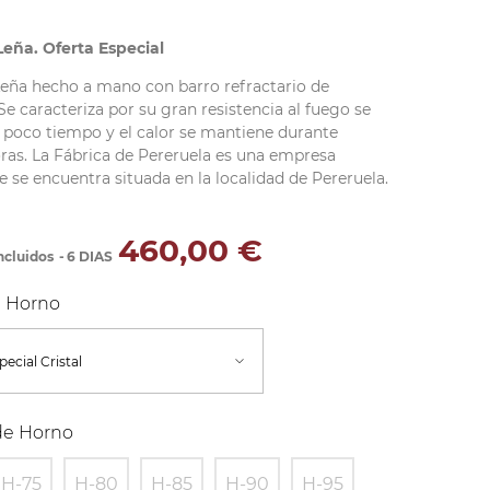
eña. Oferta Especial
eña hecho a mano con barro refractario de
Se caracteriza por su gran resistencia al fuego se
n poco tiempo y el calor se mantiene durante
as. La Fábrica de Pereruela es una empresa
e se encuentra situada en la localidad de Pereruela.
460,00 €
ncluidos
6 DIAS
e Horno
e Horno
H-75
H-80
H-85
H-90
H-95