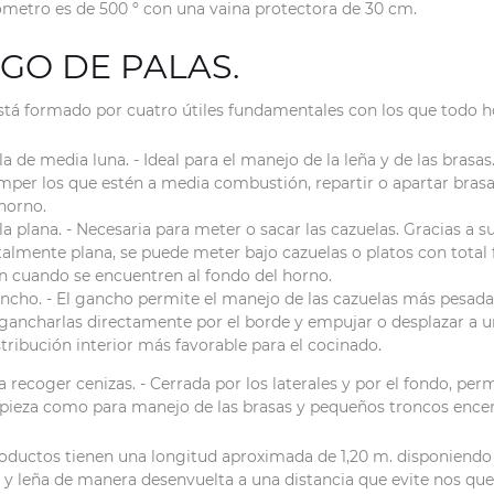
metro es de 500 º con una vaina protectora de 30 cm.
GO DE PALAS.
está formado por cuatro útiles fundamentales con los que todo 
la de media luna. - Ideal para el manejo de la leña y de las bras
mper los que estén a media combustión, repartir o apartar bras
 horno.
la plana. - Necesaria para meter o sacar las cazuelas. Gracias a
talmente plana, se puede meter bajo cazuelas o platos con total 
n cuando se encuentren al fondo del horno.
ncho. - El gancho permite el manejo de las cazuelas más pesada
gancharlas directamente por el borde y empujar o desplazar a un
stribución interior más favorable para el cocinado.
a recoger cenizas. - Cerrada por los laterales y por el fondo, pe
mpieza como para manejo de las brasas y pequeños troncos ence
roductos tienen una longitud aproximada de 1,20 m. disponiendo
s y leña de manera desenvuelta a una distancia que evite nos q