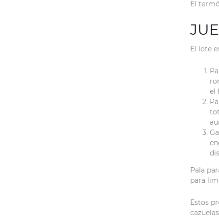
El termó
JUE
El lote 
Pa
ro
el
Pa
to
au
Ga
en
di
Pala par
para li
Estos p
cazuela