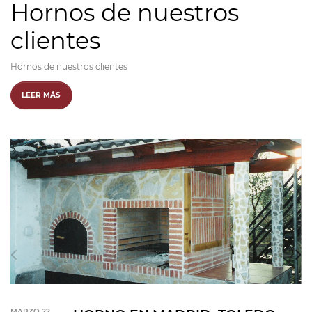
Hornos de nuestros
clientes
Hornos de nuestros clientes
LEER MÁS
MARZO 22,